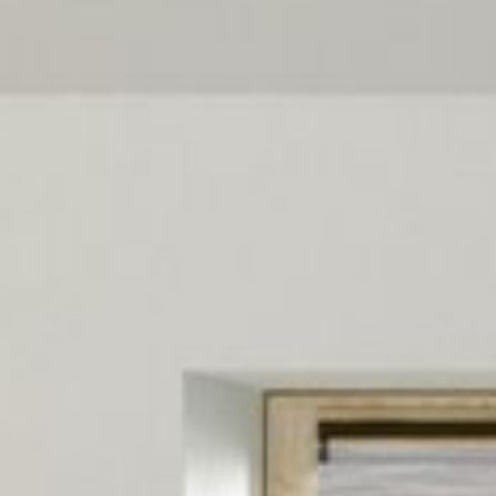
--
--