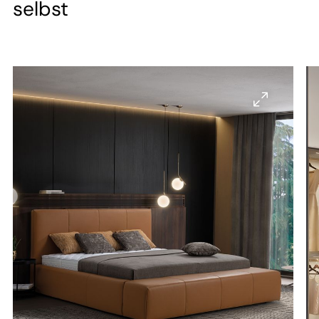
--
selbst