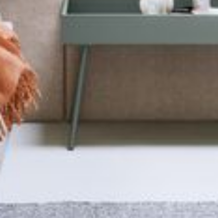
--
--