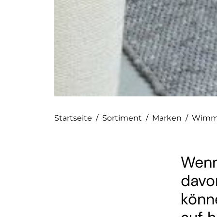
Startseite
/
Sortiment
/
Marken
/
Wimm
Wenn
davo
könn