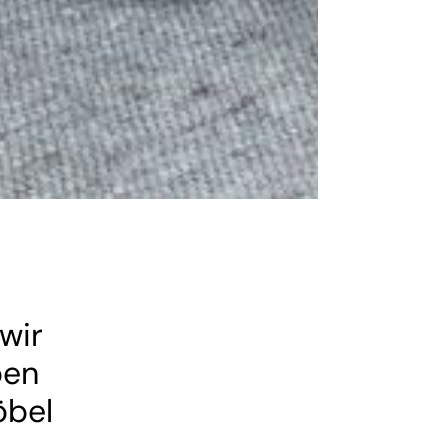
wir
ben
öbel