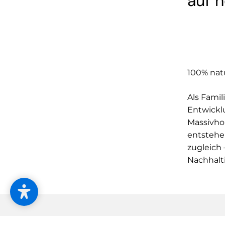
auf 
100% natü
Als Famil
Entwickl
Massivho
entstehe
zugleich
Nachhalti