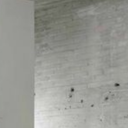
---
---