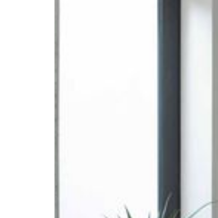
--
--