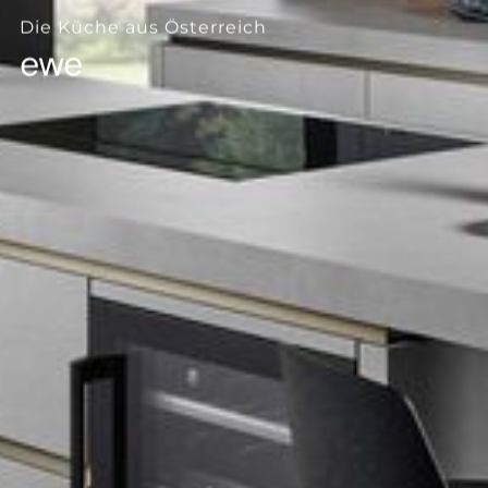
--
Die Küche aus Österreich
ewe
--