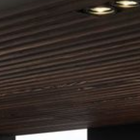
--
--