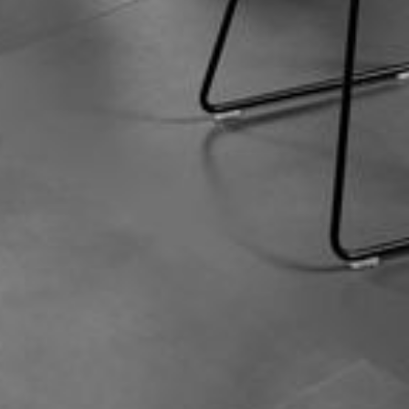
--
--