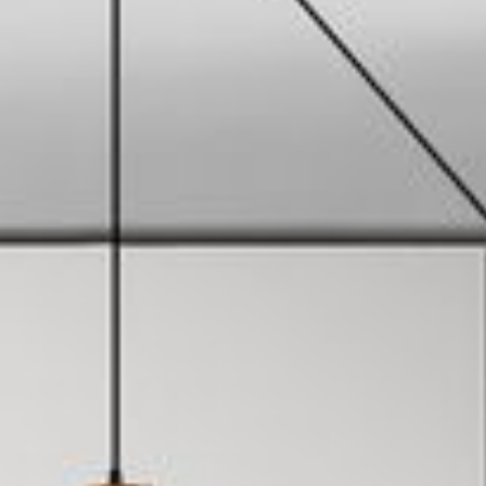
---
---