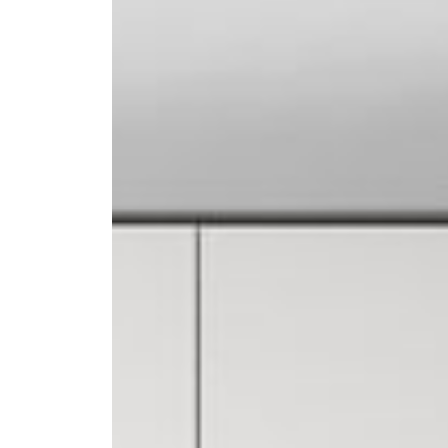
--
--