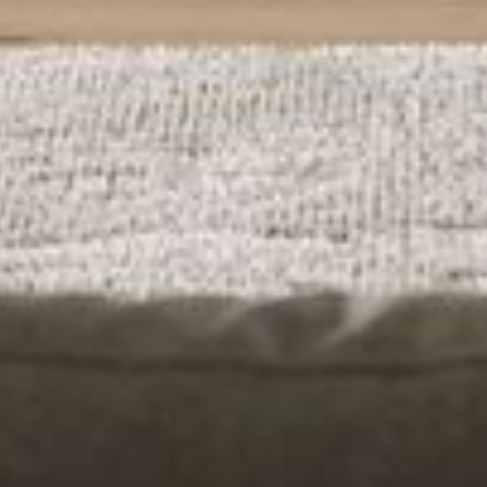
--
--