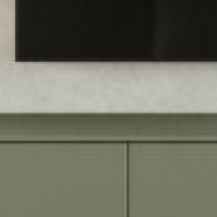
--
--