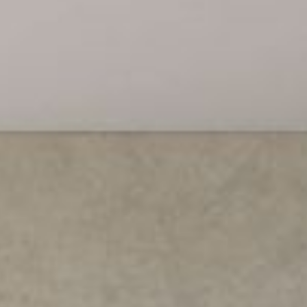
--
--