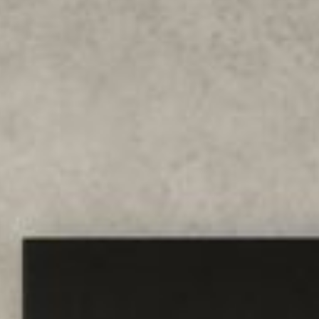
--
--