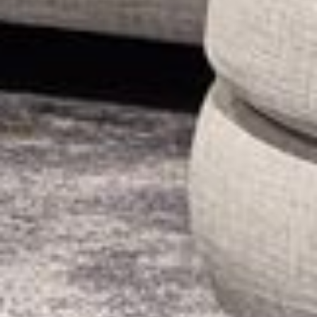
--
--