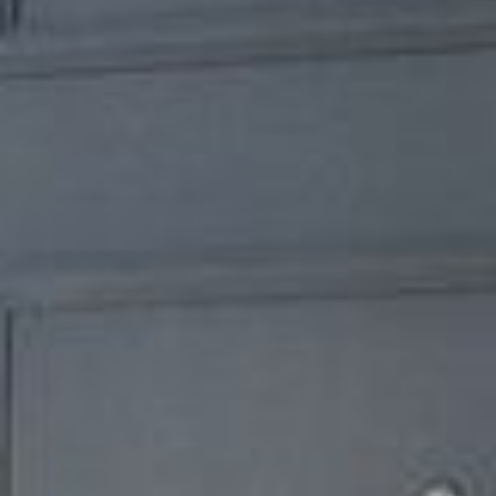
--
--