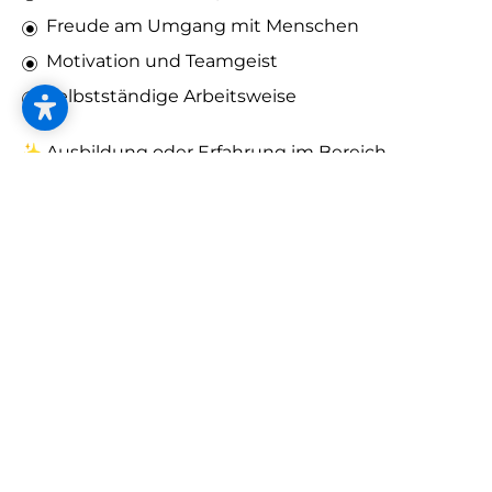
Freude am Umgang mit Menschen
Motivation und Teamgeist
Selbstständige Arbeitsweise
✨ Ausbildung oder Erfahrung im Bereich
Einrichtung/Planung sind von Vorteil – aber kein
Muss!
✨ Auch motivierte Quereinsteiger:innen sind
herzlich willkommen.
Das erwartet Sie
Bezahlung
von
€ 2.300,00
bis
€ 3.600,00
Brutto/Monat*
Zusätzlich zu den Sozialleistungen gibt es Urlaubs- und
Weihnachtsgeld für alle Mitarbeiter*innen.