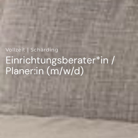
--
--
Vollzeit
| Schärding
Einrichtungsberater*in /
Planer:in (m/w/d)