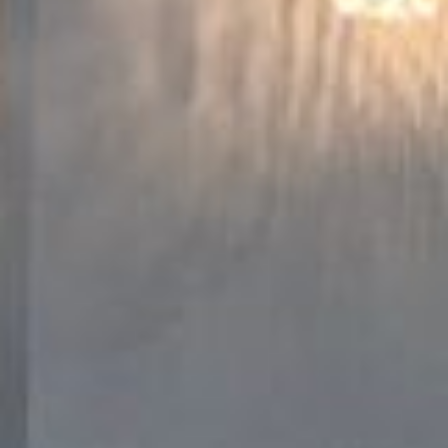
--
--