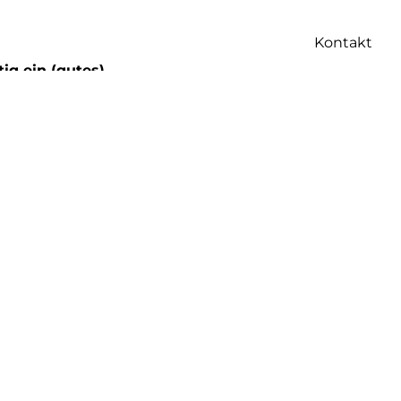
Kontakt
ig ein (gutes)
um projiziert
ichtung zu
 und umsehen
entinnen nicht
d überzeugen.
ch einen