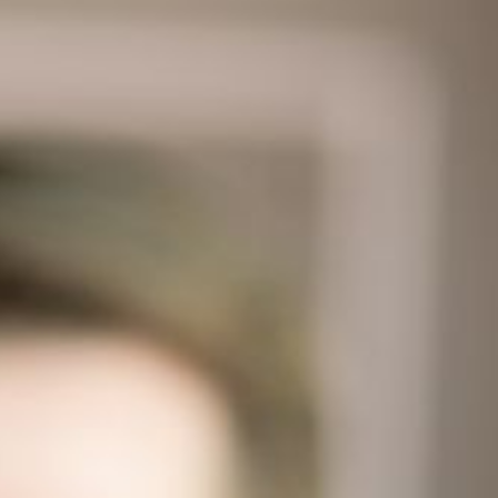
---
---