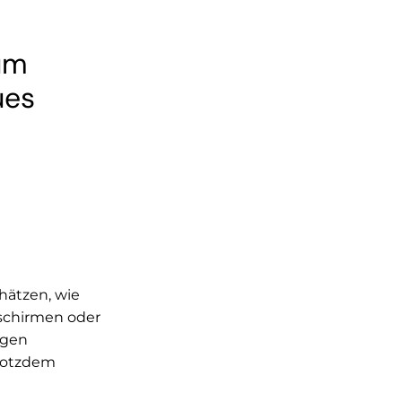
um
ues
hätzen, wie
dschirmen oder
ngen
trotzdem