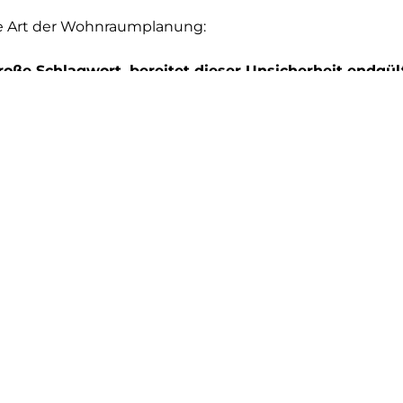
ue Art der Wohnraumplanung:
große Schlagwort, bereitet dieser Unsicherheit endgült
echnik wird z.B. Ihre neue Küche in einen virtuellen Ra
s einer VR-Brille ist es nicht nur möglich die neue Einr
önnen sich im virtuellen Raum bewegen - herumgehen
o richtig erleben – so können sich Kunden und Interess
sondern bereits auch von den Farben im eigenen Umfel
öllig neue Art der Raumplanung und machen Sie sich glei
.