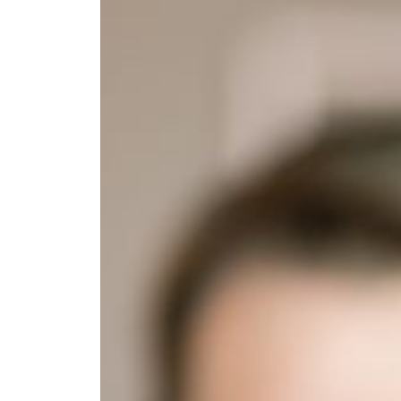
--
--