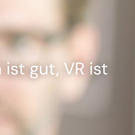
---
ist gut, VR ist