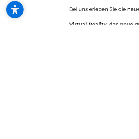
Bei uns erleben Sie die ne
Virtual Reality, das neue 
Ende.
Dank der neu entwickelten T
und das in Echtgröße. Mittel
betrachten, sondern Sie k
und die neue Einrichtung s
nur von der realen Größen 
Erleben Sie, bei uns, die v
unverbindlichen Termin
aus