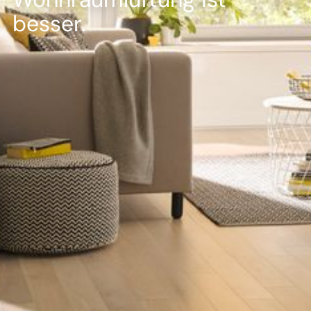
--
besser.